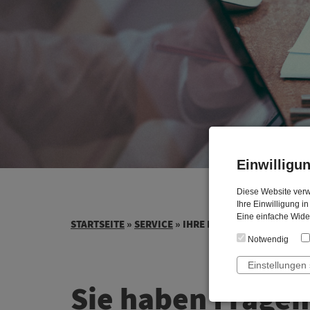
Einwilligu
Diese Website verw
Ihre Einwilligung in
Eine einfache Wider
STARTSEITE
»
SERVICE
»
IHRE RECHNUNG
Notwendig
Einstellungen
Sie haben Fragen