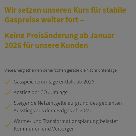
Wir setzen unseren Kurs für stabile
Veröffentlichungspflichten
Gaspreise weiter fort –
SEPA Lastschriftmandat
Keine Preisänderung ab Januar
Abwendungsvereinbarung
2026 für unsere Kunden
Netz
Aktuelles aus dem Netzbereich
Beratung Netzanschluss
Viele Energiethemen beherrschen gerade die Nachrichtenlage:
Gasnetzkarte
Gasspeicherumlage entfällt ab 2026
Netzentgelte
Anstieg der CO
-Umlage
2
Steigende Netzentgelte aufgrund des geplanten
Veröffentlichungspflichten
Ausstiegs aus dem Erdgas ab 2045
Anschlussbedingungen
Wärme- und Transformationsplanung belastet
Lieferantenrahmenvertrag
Kommunen und Versorger