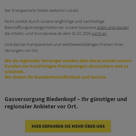
Datenaustausch
Der Energiemarkt bleibt weiterhin volatil.
Lastprofilverfahren
Nicht zuletzt durch unsere langfristige und nachhaltige
Unternehmen
Beschaffungsstrategie halten wir unsere Gaspreise
stabil und passen
die Arbeits- und Grundpreise ab dem 01.01.2026
nicht an
.
Kontakt
Und das bei transparenten und wettbewerbsfähigen Preisen Ihres
Versorgers vor Ort.
Wir als regionaler Versorger werden alles daran setzen unsere
Kunden vor kurzfristigen Preissprüngen abzusichern und zu
schützen.
Wir stehen für Kundenfreundlichkeit und Service.
Gasversorgung Biedenkopf – Ihr günstiger und
regionaler Anbieter vor Ort.
HIER ERFAHREN SIE MEHR ÜBER UNS