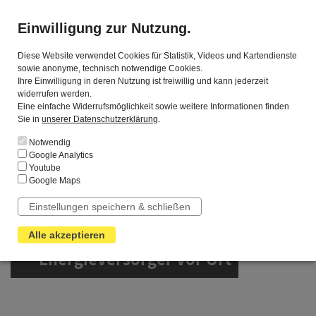
Gasversorgung
24/7 Entstörungs­dienst
0800 34 202 34
Biedenkopf GmbH
Einwilligung zur Nutzung.
Diese Website verwendet Cookies für Statistik, Videos und Kartendienste
Produkte
sowie anonyme, technisch notwendige Cookies.
Ihre Einwilligung in deren Nutzung ist freiwillig und kann jederzeit
Privatkunden
widerrufen werden.
BiedenkopfPur
Eine einfache Widerrufsmöglichkeit sowie weitere Informationen finden
Sie in
unserer Datenschutzerklärung
.
BiedenkopfGas
Notwendig
Geschäfts- und Sonderkunden
Google Analytics
Youtube
Umzug/ Versorgerwechsel/ An- und Abmeldung
Google Maps
Ersatzversorgung
Einstellungen speichern & schließen
Service
Alle akzeptieren
1
Ihr regionaler
Energieversorger vor Ort
Zählerstand online melden
Umzug/ Versorgerwechsel/ An- und Abmeldung
Ihre Rechnung