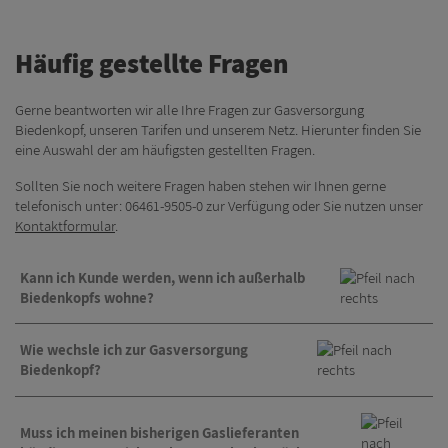
Häufig gestellte Fragen
Gerne beantworten wir alle Ihre Fragen zur Gasversorgung
Biedenkopf, unseren Tarifen und unserem Netz. Hierunter finden Sie
eine Auswahl der am häufigsten gestellten Fragen.
Sollten Sie noch weitere Fragen haben stehen wir Ihnen gerne
telefonisch unter: 06461-9505-0 zur Verfügung oder Sie nutzen unser
Kontaktformular
.
Kann ich Kunde werden, wenn ich außerhalb
Biedenkopfs wohne?
Aktuell beliefern wir unsere Kunden im Versorgungsgebiet des
Wie wechsle ich zur Gasversorgung
Netzes der Gasversorgung Biedenkopf. Sofern Sie in einem Stadtteil
Biedenkopf?
Biedenkopfs wohnen ist eine Belieferung auch dort möglich. Hierzu
empfehlen wir Ihnen einen Blick auf unsere Gasnetzkarte, die sie
Eingeschränkte Produktauswahl für Neukunden
hier
einsehen können.
Muss ich meinen bisherigen Gaslieferanten