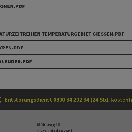
IONEN.PDF
TURZEITREIHEN TEMPERATURGEBIET GIESSEN.PDF
TYPEN.PDF
KALENDER.PDF
Entstörungsdienst
0800 34 202 34
(24 Std. kostenfr
Mühlweg 16
35216 Biedenkopf