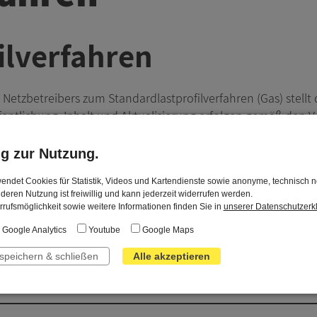
ilverfahren
 Netzbetreibers zum Standardlastprofilverfahren (Gas) stel
fentlichung, Inhalt und Aktualisierung erfolgen gemäß den
icklung von Standardlastprofilen Gas“.
ng zur Nutzung.
endet Cookies für Statistik, Videos und Kartendienste sowie anonyme, technisch 
 deren Nutzung ist freiwillig und kann jederzeit widerrufen werden.
orgung Biedenkopf GmbH für Entnahmestellen ohne registr
rufsmöglichkeit sowie weitere Informationen finden Sie in
unserer Datenschutzerk
schen Standardlastprofilverfahrens (Gas) in dem Marktgebie
Google Analytics
Youtube
Google Maps
 speichern & schließen
Alle akzeptieren