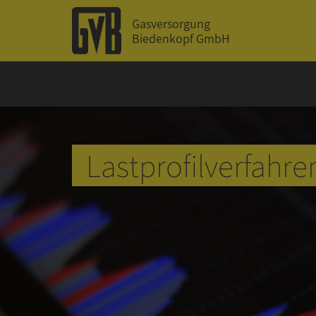
Gasversorgung
Biedenkopf GmbH
Lastprofilverfahre